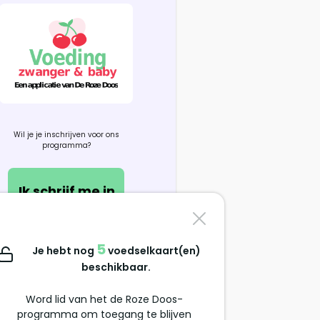
Wil je je inschrijven voor ons
programma?
Ik schrijf me in
Contacteer ons
5
Je hebt nog
voedselkaart(en)
support@alimentation-
beschikbaar.
grossesse.com
Word lid van het de Roze Doos-
programma om toegang te blijven