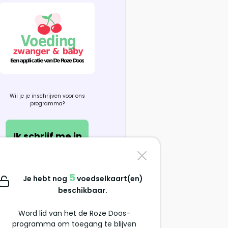
Wil je je inschrijven voor ons
programma?
Ik schrijf me in
Contacteer ons
5
Je hebt nog
voedselkaart(en)
support@alimentation-
beschikbaar.
grossesse.com
Word lid van het de Roze Doos-
programma om toegang te blijven