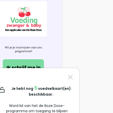
Wil je je inschrijven voor ons
programma?
Ik schrijf me in
Contacteer ons
5
Je hebt nog
voedselkaart(en)
support@alimentation-
beschikbaar.
grossesse.com
Word lid van het de Roze Doos-
programma om toegang te blijven