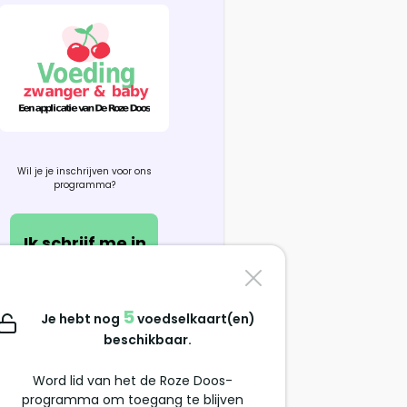
Wil je je inschrijven voor ons
programma?
Ik schrijf me in
Contacteer ons
5
Je hebt nog
voedselkaart(en)
support@alimentation-
beschikbaar.
grossesse.com
Word lid van het de Roze Doos-
programma om toegang te blijven