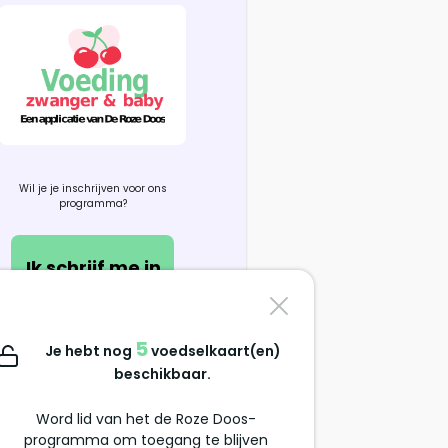
Wil je je inschrijven voor ons
programma?
Ik schrijf me in
Contacteer ons
5
Je hebt nog
voedselkaart(en)
support@alimentation-
beschikbaar.
grossesse.com
Word lid van het de Roze Doos-
programma om toegang te blijven